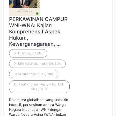
PERKAWINAN CAMPUR
WNI-WNA: Kajian
Komprehensif Aspek
Hukum,
Kewarganegaraan, …
Dr. Dulyono, SH, MH.
Dr. KRA MJ Widijatmoko, SH, SpN.
Lisza Nurchayatie, SH, MKn.
Dr. Radif Khotamir Rusli, M.Ed., MH.,
MCE, CIISA
Dalam era globalisasi yang semakin
intensif, perkawinan antara Warga
Negara Indonesia (WNI) dengan
Warga Negara Asing (WNA) bukan