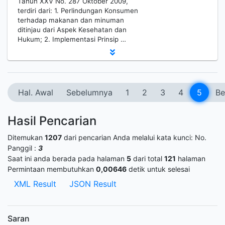
Tahun XXV No. 287 Oktober 2009,
terdiri dari: 1. Perlindungan Konsumen
terhadap makanan dan minuman
ditinjau dari Aspek Kesehatan dan
Hukum; 2. Implementasi Prinsip …
Hal. Awal
Sebelumnya
1
2
3
4
5
Be
Hasil Pencarian
Ditemukan
1207
dari pencarian Anda melalui kata kunci:
No.
Panggil :
3
Saat ini anda berada pada halaman
5
dari total
121
halaman
Permintaan membutuhkan
0,00646
detik untuk selesai
XML Result
JSON Result
Saran