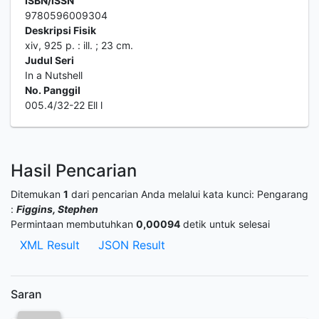
ISBN/ISSN
9780596009304
Deskripsi Fisik
xiv, 925 p. : ill. ; 23 cm.
Judul Seri
In a Nutshell
No. Panggil
005.4/32-22 Ell l
Hasil Pencarian
Ditemukan
1
dari pencarian Anda melalui kata kunci:
Pengarang
:
Figgins, Stephen
Permintaan membutuhkan
0,00094
detik untuk selesai
XML Result
JSON Result
Saran