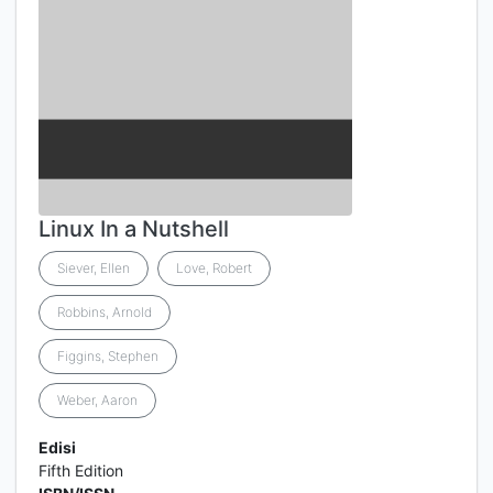
Linux In a Nutshell
Siever, Ellen
Love, Robert
Robbins, Arnold
Figgins, Stephen
Weber, Aaron
Edisi
Fifth Edition