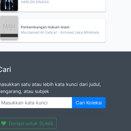
HARLEN SINAGA
Perkembangan Hukum Islam
Muchamad Ali Safa'at - Achmad Jaka Mirdinata
Cari
asukkan satu atau lebih kata kunci dari judul,
engarang, atau subjek
Cari Koleksi
Donasi untuk SLiMS