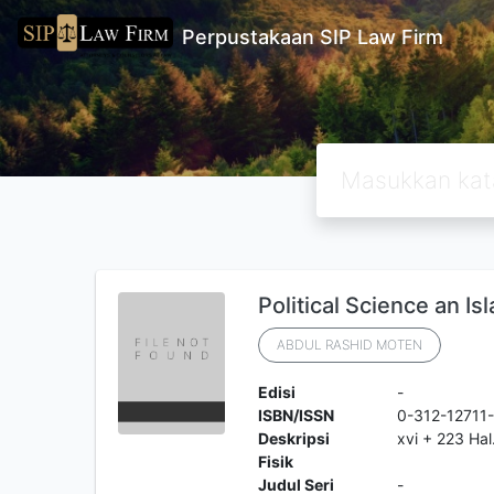
Perpustakaan SIP Law Firm
Political Science an I
ABDUL RASHID MOTEN
Edisi
-
ISBN/ISSN
0-312-12711
Deskripsi
xvi + 223 Hal
Fisik
Judul Seri
-