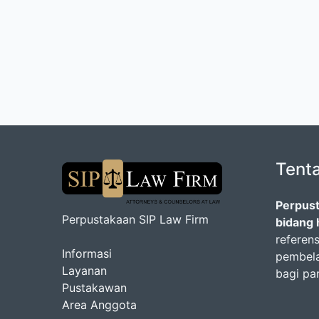
Tent
Perpust
Perpustakaan SIP Law Firm
bidang
referen
Informasi
pembela
Layanan
bagi pa
Pustakawan
Area Anggota