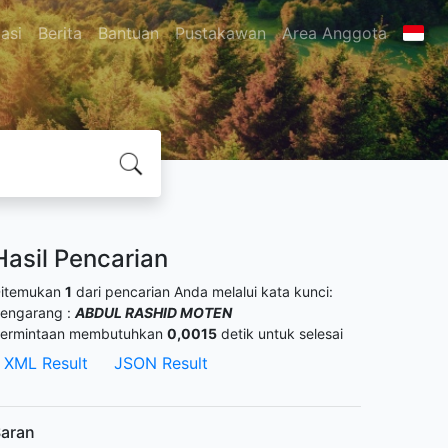
asi
Berita
Bantuan
Pustakawan
Area Anggota
Hasil Pencarian
itemukan
1
dari pencarian Anda melalui kata kunci:
engarang :
ABDUL RASHID MOTEN
ermintaan membutuhkan
0,0015
detik untuk selesai
XML Result
JSON Result
aran