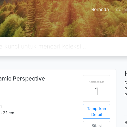
Beranda
Inform
slamic Perspective
Ketersediaan
D
1
P
P
-1
Tampilkan
.: 22 cm
Detail
S
Sitasi