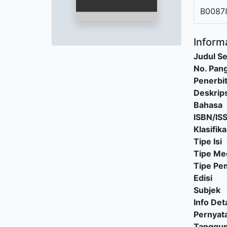
B0087
Informa
Judul Se
No. Pang
Penerbi
Deskrips
Bahasa
ISBN/IS
Klasifika
Tipe Isi
Tipe Me
Tipe P
Edisi
Subjek
Info Deta
Pernyat
Tanggu