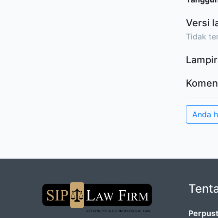
Versi l
Tidak ter
Lampir
Komen
Anda 
Tent
Perpust