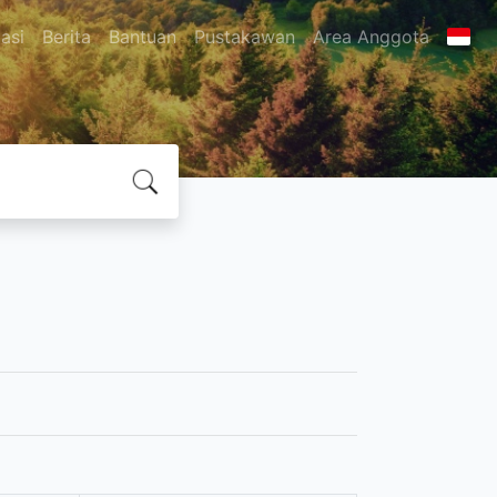
asi
Berita
Bantuan
Pustakawan
Area Anggota