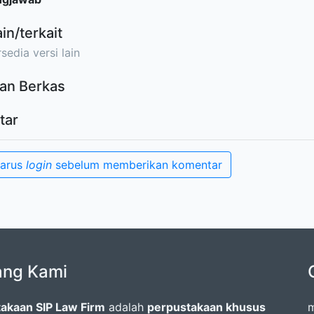
ain/terkait
sedia versi lain
an Berkas
tar
harus
login
sebelum memberikan komentar
ang Kami
akaan SIP Law Firm
adalah
perpustakaan khusus
m