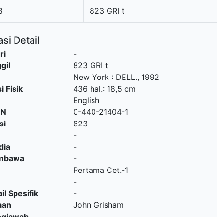
8
823 GRI t
si Detail
ri
-
gil
823 GRI t
t
New York
:
DELL
.,
1992
i Fisik
436 hal.: 18,5 cm
English
SN
0-440-21404-1
si
823
-
dia
-
embawa
-
Pertama Cet.-1
-
il Spesifik
-
aan
John Grisham
ngjawab