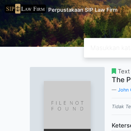
Perpustakaan SIP Law Firm
Text
The P
John 
Tidak Te
Keters