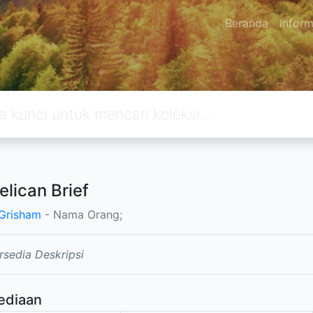
Beranda
Inform
elican Brief
Grisham
- Nama Orang;
rsedia Deskripsi
ediaan