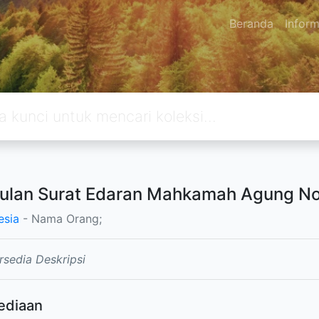
Beranda
Inform
lan Surat Edaran Mahkamah Agung No
esia
- Nama Orang;
rsedia Deskripsi
ediaan