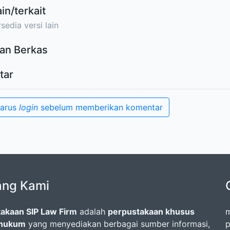
ain/terkait
sedia versi lain
an Berkas
tar
harus
login
sebelum memberikan komentar
ang Kami
akaan SIP Law Firm
adalah
perpustakaan khusus
m
 hukum
yang menyediakan berbagai sumber informasi,
p