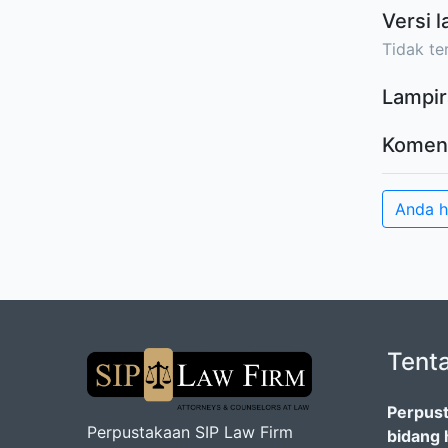
Versi l
Tidak ter
Lampir
Komen
Anda 
Tent
Perpust
Perpustakaan SIP Law Firm
bidang