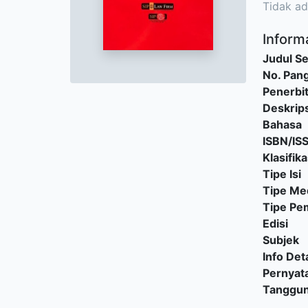
Tidak ad
Informa
Judul Se
No. Pang
Penerbi
Deskrips
Bahasa
ISBN/IS
Klasifika
Tipe Isi
Tipe Me
Tipe P
Edisi
Subjek
Info Deta
Pernyat
Tanggu