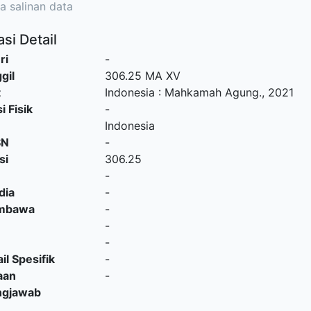
a salinan data
si Detail
ri
-
gil
306.25 MA XV
t
Indonesia
:
Mahkamah Agung
.,
2021
i Fisik
-
Indonesia
SN
-
si
306.25
-
dia
-
embawa
-
-
-
il Spesifik
-
aan
-
ngjawab