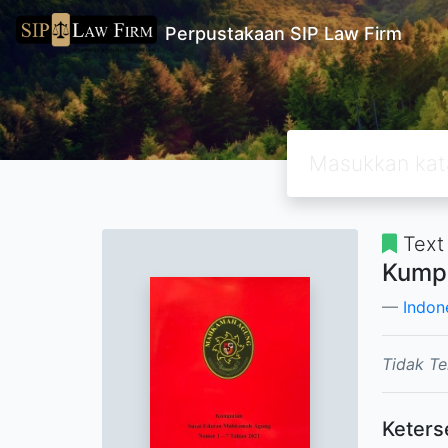
Perpustakaan SIP Law Firm
Text
Kumpu
Indon
Tidak Te
Keters