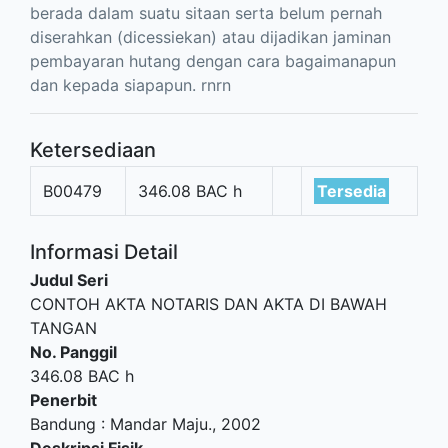
berada dalam suatu sitaan serta belum pernah
diserahkan (dicessiekan) atau dijadikan jaminan
pembayaran hutang dengan cara bagaimanapun
dan kepada siapapun. rnrn
Ketersediaan
B00479
346.08 BAC h
Tersedia
Informasi Detail
Judul Seri
CONTOH AKTA NOTARIS DAN AKTA DI BAWAH
TANGAN
No. Panggil
346.08 BAC h
Penerbit
Bandung
:
Mandar Maju
.,
2002
Deskripsi Fisik