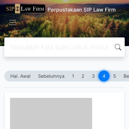
Perpustakaan SIP Law Firm
Hal. Awal
Sebelumnya
1
2
3
4
5
Be