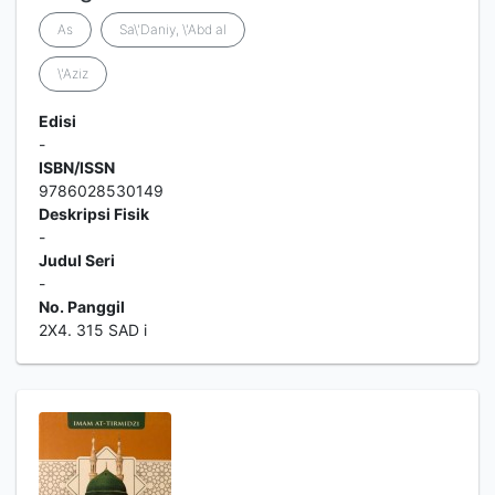
As
Sa\'Daniy, \'Abd al
\'Aziz
Edisi
-
ISBN/ISSN
9786028530149
Deskripsi Fisik
-
Judul Seri
-
No. Panggil
2X4. 315 SAD i