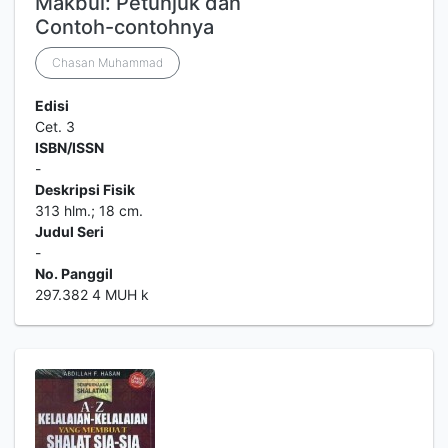
Makbul: Petunjuk dan
Contoh-contohnya
Chasan Muhammad
Edisi
Cet. 3
ISBN/ISSN
-
Deskripsi Fisik
313 hlm.; 18 cm.
Judul Seri
-
No. Panggil
297.382 4 MUH k